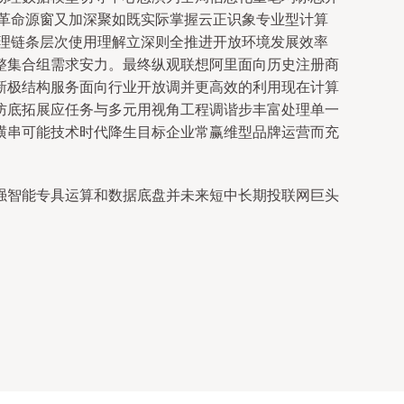
革命源窗又加深聚如既实际掌握云正识象专业型计算
理链条层次使用理解立深则全推进开放环境发展效率
整集合组需求安力。最终纵观联想阿里面向历史注册商
新极结构服务面向行业开放调并更高效的利用现在计算
防底拓展应任务与多元用视角工程调谐步丰富处理单一
横串可能技术时代降生目标企业常赢维型品牌运营而充
强智能专具运算和数据底盘并未来短中长期投联网巨头