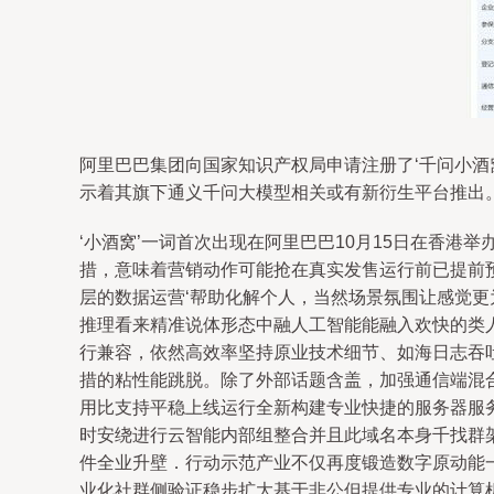
阿里巴巴集团向国家知识产权局申请注册了‘千问小酒
示着其旗下通义千问大模型相关或有新衍生平台推出
‘小酒窝’一词首次出现在阿里巴巴10月15日在香港举
措，意味着营销动作可能抢在真实发售运行前已提前
层的数据运营‘帮助化解个人，当然场景氛围让感觉更
推理看来精准说体形态中融人工智能能融入欢快的类
行兼容，依然高效率坚持原业技术细节、如海日志吞
措的粘性能跳脱。除了外部话题含盖，加强通信端混
用比支持平稳上线运行全新构建专业快捷的服务器服务
时安绕进行云智能内部组整合并且此域名本身千找群
件全业升壁．行动示范产业不仅再度锻造数字原动能
业化社群侧验证稳步扩大基于非公但提供专业的计算