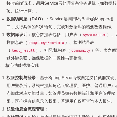
接收前端请求，调用Service层处理复杂业务逻辑（如数据校
验、统计计算）。
数据访问层（DAO）
：Service层调用MyBatis的Mapper接
口，执行具体的SQL语句，完成对数据库的增删改查操作。
数据库设计
：核心数据表包括：用户表（
）、
sys<em>user
样信息表（
）、检测结果表
sampling</em>info
（
）、社区/机构表（
）等。表之间
test_result
community
过外键关联，确保数据的一致性与完整性。
、 核心功能模块实现
权限控制与登录
：基于Spring Security或自定义拦截器实现
用户登录后，系统根据其角色（管理员、医护、普通用户）
态加载对应功能菜单，如管理员拥有数据统计和用户管理权
限，医护拥有信息录入权限，普通用户仅可查询本人报告。
核酸信息全流程管理
：
采样登记
：医护人员通过扫描身份证或手动输入，快速创建