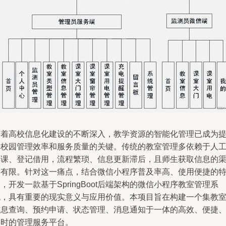
随着高校信息化建设的不断深入，教学资源的智能化管理已成为
升校园管理效率和服务质量的关键。传统的教室管理多依赖于人
排课、登记借用，流程繁琐、信息更新滞后，且师生获取信息的
道有限。针对这一痛点，结合微信小程序普及率高、使用便捷的
，开发一款基于SpringBoot后端架构的微信小程序教室管理系
统，具有重要的现实意义与应用价值。本项目旨在构建一个集教
信息查询、预约申请、状态管理、消息通知于一体的高效、便捷
实时的管理服务平台。