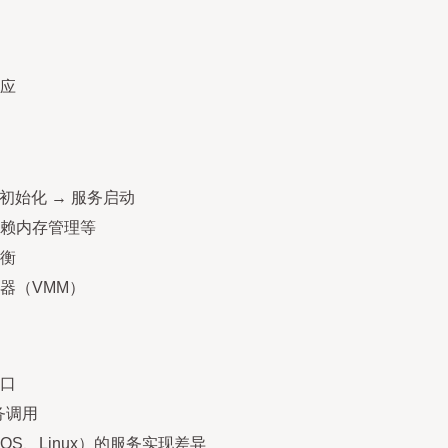
应
内核初始化 → 服务启动
赖内存管理等
衡
器（VMM）
口
服务调用
OS、Linux）的服务实现差异