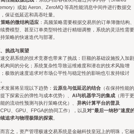
emory）或如 Aeron、ZeroMQ 等高性能消息中间件进行数据交
换，保证低延迟和高吞吐量。
.
策略的微结构适应
：高频策略需要根据交易所的订单簿微结构
手续费模型、甚至订单类型特性进行精细调整，系统的灵活性需
支持策略的快速迭代与部署。
五、挑战与展望
极速交易系统的技术竞赛也带来了挑战：巨额的基础设施投入加
了机构间的分化；系统复杂性导致运维难度和潜在的技术风险增
加；极致的速度追求对市场公平性与稳定性的影响也引发持续讨
论。
技术发展将呈现以下趋势：
云原生与低延迟的结合
（在保持性能
前提下探索云的弹性与成本优势）、
AI与机器学习的集成
（用于
智能的流动性预测与执行策略优化）、
异构计算平台的普及
CPU、GPU、FPGA的协同工作），以及
对“最后一纳秒”速度
持续追求与物理极限的探索
。
总而言之，资产管理极速交易系统是金融科技皇冠上的明珠，它