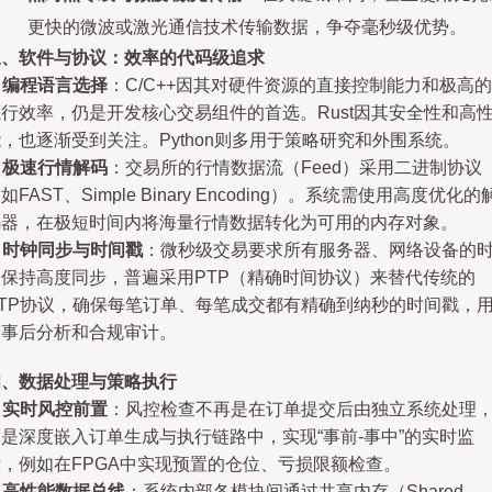
更快的微波或激光通信技术传输数据，争夺毫秒级优势。
三、软件与协议：效率的代码级追求
.
编程语言选择
：C/C++因其对硬件资源的直接控制能力和极高的
行效率，仍是开发核心交易组件的首选。Rust因其安全性和高
，也逐渐受到关注。Python则多用于策略研究和外围系统。
.
极速行情解码
：交易所的行情数据流（Feed）采用二进制协议
如FAST、Simple Binary Encoding）。系统需使用高度优化的
码器，在极短时间内将海量行情数据转化为可用的内存对象。
.
时钟同步与时间戳
：微秒级交易要求所有服务器、网络设备的
间保持高度同步，普遍采用PTP（精确时间协议）来替代传统的
NTP协议，确保每笔订单、每笔成交都有精确到纳秒的时间戳，
于事后分析和合规审计。
四、数据处理与策略执行
.
实时风控前置
：风控检查不再是在订单提交后由独立系统处理
是深度嵌入订单生成与执行链路中，实现“事前-事中”的实时监
控，例如在FPGA中实现预置的仓位、亏损限额检查。
.
高性能数据总线
：系统内部各模块间通过共享内存（Shared