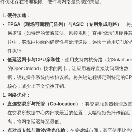
软件优化存在物理极限，硬件与网络是突破的关键。
硬件加速
：
FPGA（现场可编程门阵列）与ASIC（专用集成电路）
：将
易逻辑（如特定的策略算法、风控规则）直接“烧录”进硬件
片中，实现纳秒级的确定性与处理速度，远快于通用CPU的
件执行。
低延迟网卡与CPU亲和性
：使用支持内核旁路（如Solarflar
的OpenOnload）技术的网卡，让应用程序直接访问网络数
据，绕过操作系统内核协议栈。将关键进程绑定到特定的CP
核心，减少上下文切换开销。
网络优化
：
直连交易所与托管（Co-location）
：将交易服务器物理放
在交易所数据中心内部或最近的位置，大幅缩短光纤传输距
离，将网络延迟降至最低。
点对点专线与微波/激光传输
：在关键城市间，甚至使用比光