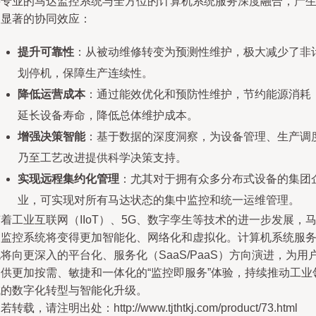
将专业的马达监控系统与全方位的计算机系统服务深度融合，产
了显著的协同效应：
提升可靠性
：从被动维修转变为预测性维护，极大减少了非
划停机，保障生产连续性。
降低运营成本
：通过能效优化和预防性维护，节约能源消耗
延长设备寿命，降低总体维护成本。
增强决策智能
：基于数据的深度洞察，为设备管理、生产调
乃至工艺改进提供科学决策支持。
实现远程集约化管理
：尤其对于拥有众多分布式设备的集团
业，可实现对所有马达状态的集中监控和统一运维管理。
着工业互联网（IIoT）、5G、数字孪生等技术的进一步发展，
达监控系统将变得更加智能化、网络化和虚拟化。计算机系统服
将向更深入的平台化、服务化（SaaS/PaaS）方向演进，为用
提供更加按需、敏捷和一体化的“监控即服务”体验，持续推动工业
域的数字化转型与智能化升级。
若转载，请注明出处：http://www.tjthtkj.com/product/73.html